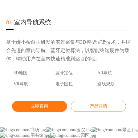
02
03
04
01
室内导航系统
基于维小帮自主研发的实景采集与3D模型渲染技术，并结
合先进的室内导航、蓝牙定位算法，以智能终端硬件为载
体，辅助用户在室内快速精准到达目的地。
实时轨迹显示
第三方地图底图
AR导航
3D地图
电子围栏报警
三维楼宇地图
AR游戏
蓝牙定位
人流热力图
AR活动
AR导航
历史轨迹查询
GPS蓝牙定位
AR广告
VR导航
安防摄像头联动
室外AR导航
AR品牌
电子围栏
报警管理
路线规划
立即咨询
立即咨询
立即咨询
立即咨询
产品详情
产品详情
产品详情
产品详情